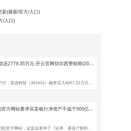
(最新/官方/入口)
/入口)
云开体育融资偿还2779.35万元-开云官网切尔西赞助商(2025已更新(最新/官方/入口)
本站音信，8月27日，壹连科技（301631）融资买入4067.21万元，融资偿还2779.35万元，融资净买入1287.86万元，融资余额1.37亿元，近20个往昔日中有11个往昔日出现融资净买入。 融券方面，当日融券卖出0.0股，融券偿还900.0股，融券净买入900.0股，融券余量700.0股，近20个往昔日中有11个往昔日出现融券净卖出。 融资融券余额1.37亿元，较昨日高潮10.33%。 小学问融资融券：当今，个东说念主投资者参与融资融券主要需要具备2个要求：1、从事证券来往至少6个
开云体育(中国)官方网站要求买卖银行净资产不低于500亿元东谈主民币-开云官网切尔西赞助商(2025已更新(最新/官方/入口)
近日开云体育(中国)官方网站，证监会发布了《证券、基金计较机构行政许可苦求受理及审核情况公示》。该公示显露，当今列队苦求基金托管经历的机构仅有3家，其中券商仅剩东吴证券1家。 据21世纪经济报谈记者不皆备统计，限度2024年底，列队苦求基金托管经历的券商曾多达7家，包括西部证券、财信证券、东吴证券等。 这意味着，短短8个多月时天职，已有6家券商战栗基金托管经历苦求。 业内东谈主士指出，券商基金托管执照苦求出现“战栗潮”的主要原因，在于基金托管新规显赫举高了准初学槛，监管层面的窗口斥地也加快了部