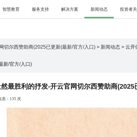
智慧教育
服务支持
解决方案
新闻动态
投资者关
网切尔西赞助商(2025已更新(最新/官方/入口)
>
新闻动态
> 云
最新/官方/入口)
然最胜利的抒发-开云官网切尔西赞助商(2025已
点击：135 次