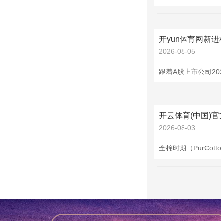
2026-08-05
2026-08-03