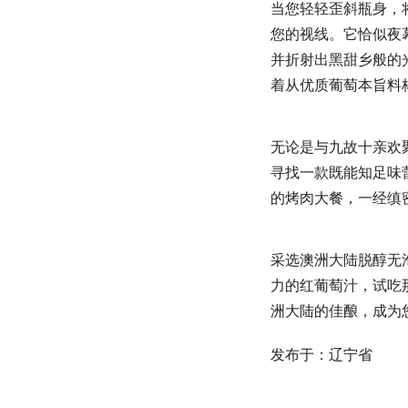
当您轻轻歪斜瓶身，
您的视线。它恰似夜
并折射出黑甜乡般的
着从优质葡萄本旨料
无论是与九故十亲欢
寻找一款既能知足味
的烤肉大餐，一经缜
采选澳洲大陆脱醇无
力的红葡萄汁，试吃
洲大陆的佳酿，成为
发布于：辽宁省