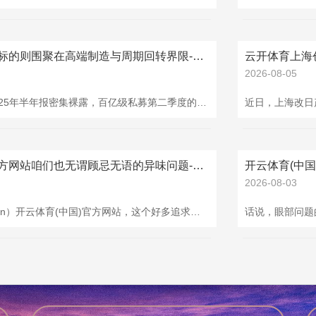
开yun体育网新进标的则围聚在高端制造与周期回转界限-开云官网切尔西赞助商(2025已更新(最新/官方/入口)
2026-08-05
跟着A股上市公司2025年半年报密集裸露，百亿级私募第二季度的握仓情况迟缓浮出水面。第三方机构最新监测数据流露，统策划定8月18日已裸露的A股上市公司半年报数据，17家百亿级私募重仓握有33只个股，整个握股市值达225.51亿元（以第二季度末收盘价野心）。电子、野心情、医药生物三大科技成长板块的个股数目占比超42%，成为中枢设置标的。15只个股获增握，新进标的则围聚在高端制造与周期回转界限，折射出面部私募“成长与复苏并重”的布局念念路。 科技成长为设置干线 第二季度百亿级私募握仓呈现显著的结构
开云体育(中国)官方网站咱们也无谓顾忌无语的异味问题-开云官网切尔西赞助商(2025已更新(最新/官方/入口)
2026-08-03
全棉时期（PurCotton）开云体育(中国)官方网站，这个好多追求高品性生涯的一又友耳闻则诵的品牌，以其超卓的居品性量和环保理念在业内独树一帜。不管是柔滑亲肤的婴儿用品，如故欣忭耐用的成东谈主衣饰，全棉时期弥远坚抓用全棉材质带来自然的呵护。此次，咱们为各人推选的是全棉时期男士失业抗菌袜子，但愿能为您的平常生涯增添一份欣忭。 全棉时期全棉时期男士失业袜抗菌袜子质料好不好？ 说到欣忭，袜子的材质但是重中之重。全棉时期的这款男士失业袜，采选了100%优质新疆细绒棉，柔滑耐穿，的确是脚感一流。念念象