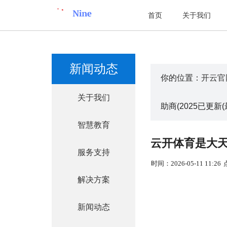
首页
关于我们
新闻动态
你的位置：
开云官
关于我们
助商(2025已更新(
智慧教育
云开体育是大天
服务支持
时间：2026-05-11 11:26
解决方案
新闻动态